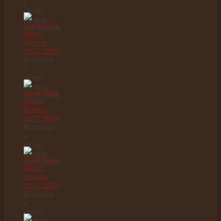
s
otcem
Pavlem
(26.7.2009)
Rozlučka
s
otcem
Pavlem
(26.7.2009)
Rozlučka
s
otcem
Pavlem
(26.7.2009)
Rozlučka
s
otcem
Pavlem