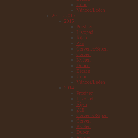
Únor
Vánoce/Leden
2011 - 2015
2015
Prosinec
Listopad
Říjen
Září
Červenec/Srpen
Červen
Květen
Duben
Březen
Únor
Vánoce/Leden
2014
Prosinec
Listopad
Říjen
Září
Červenec/Srpen
Červen
Květen
Duben
Březen