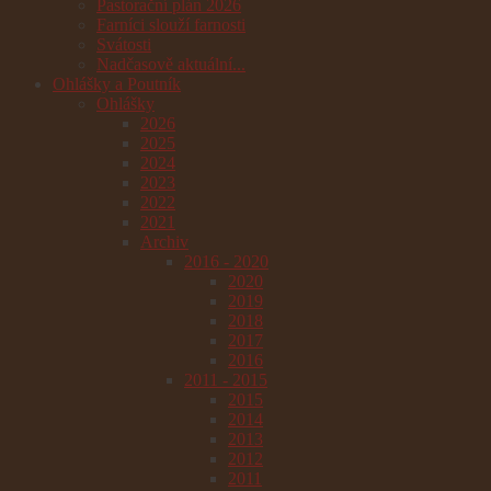
Pastorační plán 2026
Farníci slouží farnosti
Svátosti
Nadčasově aktuální...
Ohlášky a Poutník
Ohlášky
2026
2025
2024
2023
2022
2021
Archiv
2016 - 2020
2020
2019
2018
2017
2016
2011 - 2015
2015
2014
2013
2012
2011