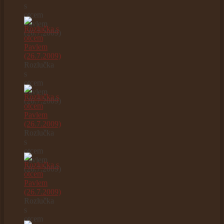
s
otcem
Pavlem
(26.7.2009)
Rozlučka
s
otcem
Pavlem
(26.7.2009)
Rozlučka
s
otcem
Pavlem
(26.7.2009)
Rozlučka
s
otcem