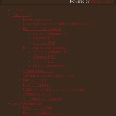
Powered by
Phoca Gallery
Domů
Pro farníky
Rezervační systém
Lektorská služba v Dolní Čermné a na MH
Pastorační rada farnosti
Zápisy z jednání PRF
Členové PRF
Stanovy PRF
Ekonomická rada farnosti
Zápisy z jednání ERF
Členové ERF
Stanovy ERF
Oprava střechy fary
Výuka náboženství
Odváděné kostelní sbírky 2026
Farní knihovna
Kalendář událostí
Úklid farního kostela v Dolní Čermné
Adopce na dálku
YouTube kanál farnosti
Ze života farnosti
Pořad bohoslužeb
Pravidelné aktivity na faře