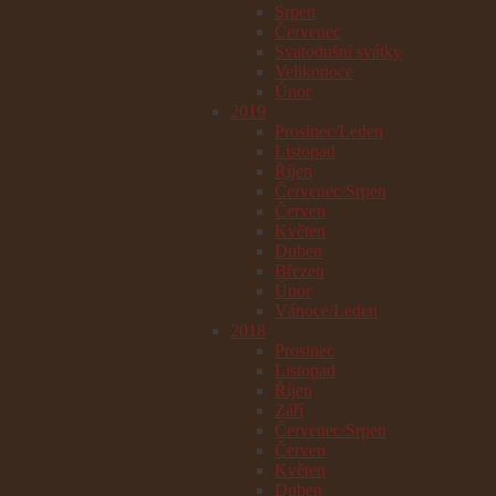
Srpen
Červenec
Svatodušní svátky
Velikonoce
Únor
2019
Prosinec/Leden
Listopad
Říjen
Červenec/Srpen
Červen
Květen
Duben
Březen
Únor
Vánoce/Leden
2018
Prosinec
Listopad
Říjen
Září
Červenec/Srpen
Červen
Květen
Duben