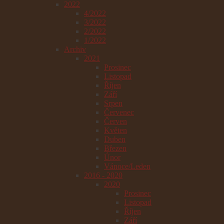
2022
4/2022
3/2022
2/2022
1/2022
Archiv
2021
Prosinec
Listopad
Říjen
Září
Srpen
Červenec
Červen
Květen
Duben
Březen
Únor
Vánoce/Leden
2016 - 2020
2020
Prosinec
Listopad
Říjen
Září