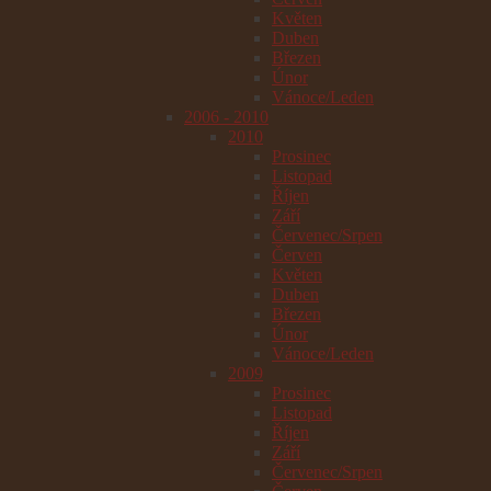
Květen
Duben
Březen
Únor
Vánoce/Leden
2006 - 2010
2010
Prosinec
Listopad
Říjen
Září
Červenec/Srpen
Červen
Květen
Duben
Březen
Únor
Vánoce/Leden
2009
Prosinec
Listopad
Říjen
Září
Červenec/Srpen