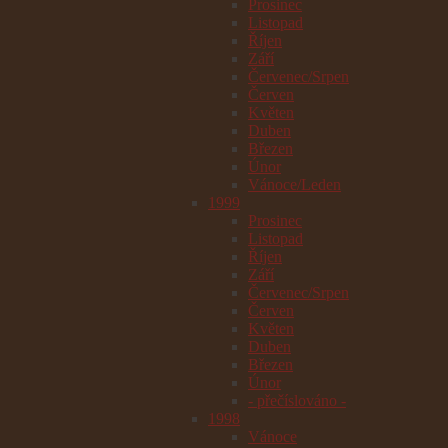
Prosinec
Listopad
Říjen
Září
Červenec/Srpen
Červen
Květen
Duben
Březen
Únor
Vánoce/Leden
1999
Prosinec
Listopad
Říjen
Září
Červenec/Srpen
Červen
Květen
Duben
Březen
Únor
- přečíslováno -
1998
Vánoce