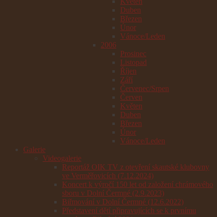
Květen
Duben
Březen
Únor
Vánoce/Leden
2006
Prosinec
Listopad
Říjen
Září
Červenec/Srpen
Červen
Květen
Duben
Březen
Únor
Vánoce/Leden
Galerie
Videogalerie
Reportáž OIK TV z otevření skautské klubovny
ve Verměřovicích (7.12.2024)
Koncert k výročí 150 let od založení chrámového
sboru v Dolní Čermné (2.9.2023)
Biřmování v Dolní Čermné (12.6.2022)
Představení dětí připravujících se k prvnímu