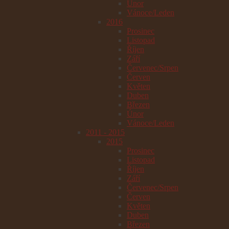
Únor
Vánoce/Leden
2016
Prosinec
Listopad
Říjen
Září
Červenec/Srpen
Červen
Květen
Duben
Březen
Únor
Vánoce/Leden
2011 - 2015
2015
Prosinec
Listopad
Říjen
Září
Červenec/Srpen
Červen
Květen
Duben
Březen