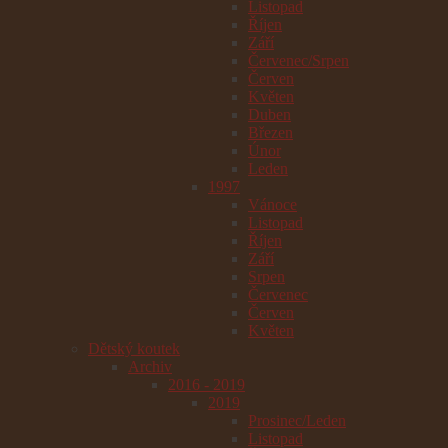
Listopad
Říjen
Září
Červenec/Srpen
Červen
Květen
Duben
Březen
Únor
Leden
1997
Vánoce
Listopad
Říjen
Září
Srpen
Červenec
Červen
Květen
Dětský koutek
Archiv
2016 - 2019
2019
Prosinec/Leden
Listopad