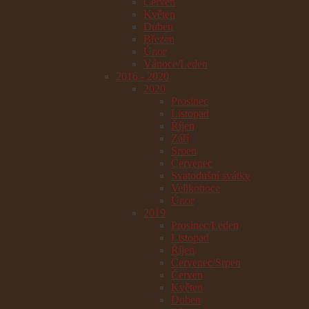
Červen
Květen
Duben
Březen
Únor
Vánoce/Leden
2016 - 2020
2020
Prosinec
Listopad
Říjen
Září
Srpen
Červenec
Svatodušní svátky
Velikonoce
Únor
2019
Prosinec/Leden
Listopad
Říjen
Červenec/Srpen
Červen
Květen
Duben