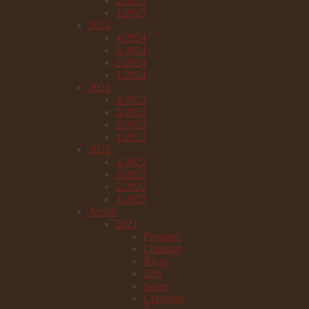
2/2025
1/2025
2024
4/2024
3/2024
2/2024
1/2024
2023
4/2023
3/2023
2/2023
1/2023
2022
4/2022
3/2022
2/2022
1/2022
Archiv
2021
Prosinec
Listopad
Říjen
Září
Srpen
Červenec