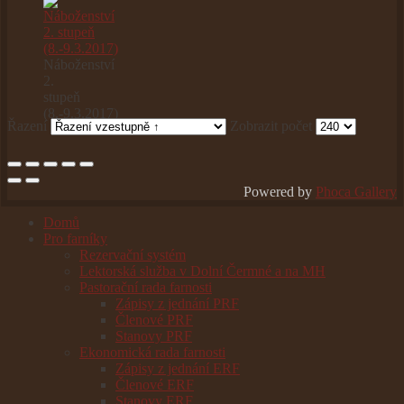
Náboženství
2.
stupeň
(8.-9.3.2017)
Řazení
Zobrazit počet
Powered by
Phoca Gallery
Domů
Pro farníky
Rezervační systém
Lektorská služba v Dolní Čermné a na MH
Pastorační rada farnosti
Zápisy z jednání PRF
Členové PRF
Stanovy PRF
Ekonomická rada farnosti
Zápisy z jednání ERF
Členové ERF
Stanovy ERF