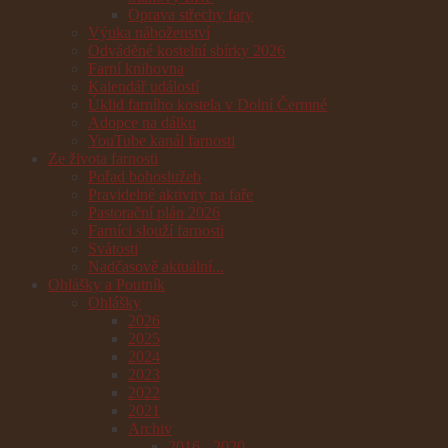
Oprava střechy fary
Výuka náboženství
Odváděné kostelní sbírky 2026
Farní knihovna
Kalendář událostí
Úklid farního kostela v Dolní Čermné
Adopce na dálku
YouTube kanál farnosti
Ze života farnosti
Pořad bohoslužeb
Pravidelné aktivity na faře
Pastorační plán 2026
Farníci slouží farnosti
Svátosti
Nadčasově aktuální...
Ohlášky a Poutník
Ohlášky
2026
2025
2024
2023
2022
2021
Archiv
2016 - 2020