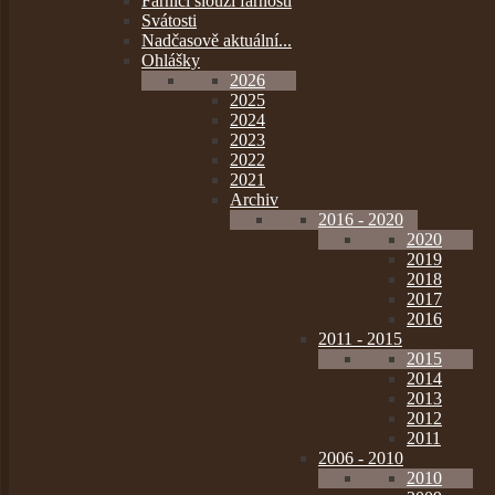
Farníci slouží farnosti
Svátosti
Nadčasově aktuální...
Ohlášky
2026
2025
2024
2023
2022
2021
Archiv
2016 - 2020
2020
2019
2018
2017
2016
2011 - 2015
2015
2014
2013
2012
2011
2006 - 2010
2010