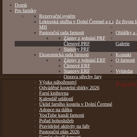
Domů
Pro farníky
Rezervační systém
Lektorská služba v Dolní Čermné a na
Ze života f
MH
Pastorační rada farnosti
Ohlášky a 
Zápisy z jednání PRF
Členové PRF
Galerie
Stanovy PRF
Ekonomická rada farnosti
Kontakt
Zápisy z jednání ERF
O farnosti
Členové ERF
Stanovy ERF
Vyhledat
Oprava střechy fary
Výuka náboženství
Popele
Odváděné kostelní sbírky 2026
Farní knihovna
Kalendář událostí
Úklid farního kostela v Dolní Čermné
Adopce na dálku
YouTube kanál farnosti
Pořad bohoslužeb
Pravidelné aktivity na faře
Pastorační plán 2026