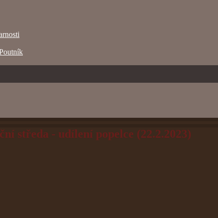
arnosti
Poutník
ční středa - udílení popelce (22.2.2023)