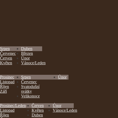
Srpen
Duben
Červenec
Březen
Červen
Únor
Květen
Vánoce/Leden
Prosinec
Srpen
Únor
Listopad
Červenec
Říjen
Svatodušní
Září
svátky
Velikonoce
Prosinec/Leden
Červen
Únor
Listopad
Květen
Vánoce/Leden
Říjen
Duben