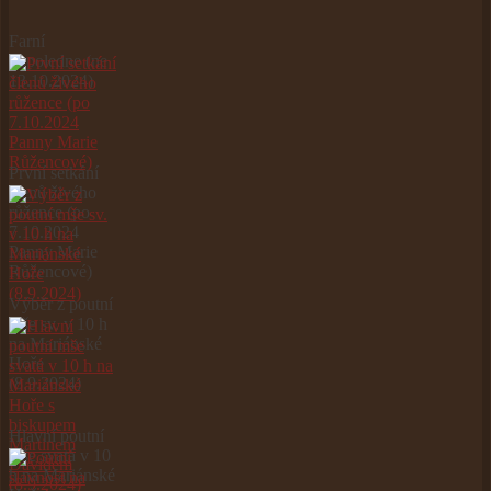
Farní
dopoledne (ne
13.10.2024)
První setkání
členů živého
růžence (po
7.10.2024
Panny Marie
Růžencové)
Výběr z poutní
mše sv. v 10 h
na Mariánské
Hoře
(8.9.2024)
Hlavní poutní
mše svatá v 10
h na Mariánské