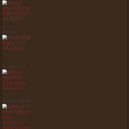
2024 ve
farnosti Dolní
Čermná (výběr
pro BiHK)
Slavnost
Zmrtvýchvstání
Páně - neděle
(31.3.2024)
Ze sobotních
příprav
(30.3.2024)
Polední klapání
na Bílou sobotu
(30.3.2024)