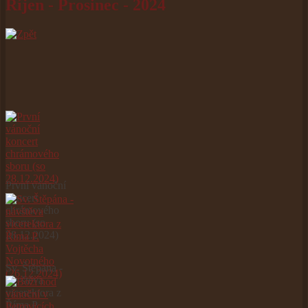
Říjen - Prosinec - 2024
První vánoční
koncert
chrámového
sboru (so
28.12.2024)
Sv. Štěpána -
návštěva
vicerektora z
Říma P.