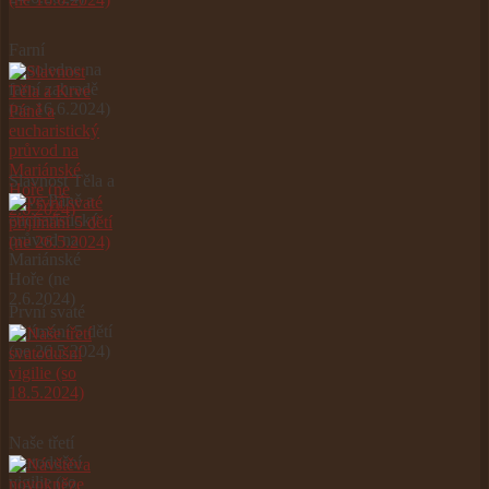
Farní
odpoledne na
farní zahradě
(ne 16.6.2024)
Slavnost Těla a
Krve Páně a
eucharistický
průvod na
Mariánské
Hoře (ne
2.6.2024)
První svaté
přijímání 5 dětí
(ne 26.5.2024)
Naše třetí
svatodušní
vigilie (so