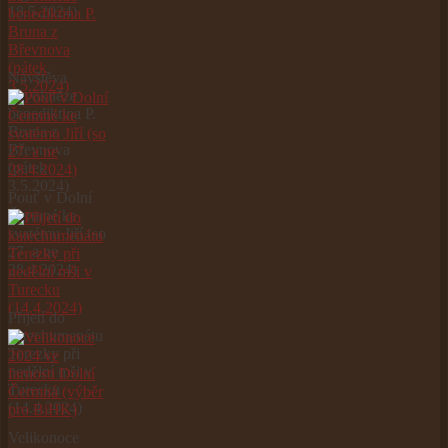
18.5.2024)
Návštěva
novokněze
benediktina P.
Bruna z
Břevnova
(pátek
3.5.2024)
Pouť v Dolní
Čermné ke
svatému Jiří (so
27. a ne
28.4.2024)
Přijetí do
katechumenátu
Terezky při
nedělní mši v
Turecku
(14.4.2024)
Velikonoce