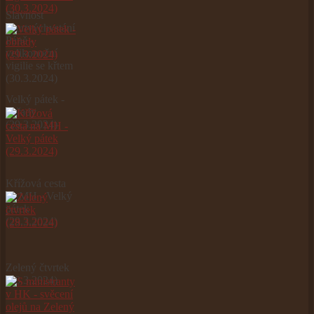
Slavnost
Zmrtvýchvstání
Páně -
velikonoční
vigilie se křtem
(30.3.2024)
Velký pátek -
obřady
(29.3.2024)
Křížová cesta
na MH - Velký
pátek
(29.3.2024)
Zelený čtvrtek
(28.3.2024)