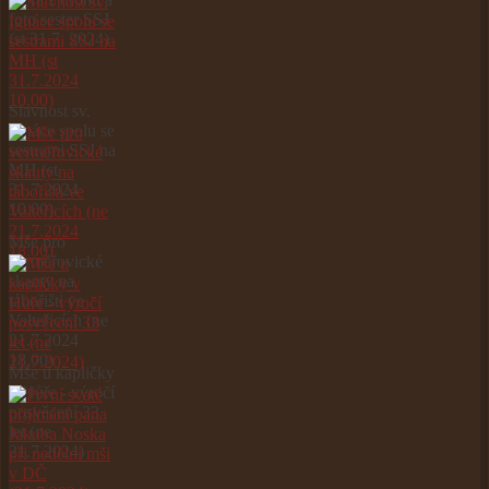
foto sester SSJ
(st 31.7. 2024)
Slavnost sv.
Ignáce spolu se
sestrami SSJ na
MH (st
31.7.2024
10.00)
Mše pro
verměřovické
skauty na
tábořišti ve
Valteřicích (ne
21.7.2024
18.00)
Mše u kapličky
v Hůře - výročí
posvěcení 33
let (ne
21.7.2024)