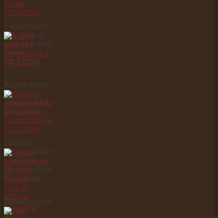
S ministranty v
HK - svěcení
olejů na Zelený
čtvrtek
(28.3.2024)
Květná neděle
ve
Verměřovicích
(24.3.2024)
Diecézní
setkání mládeže
s biskupem v
Hradci Králové
(23.3.2024)
Setkání seniorů
na faře - P.