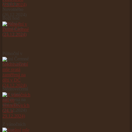
Vojtěcha
Novotného
(26.12.2024)
Boží hod
vánoční v
Petrovicích
(25.12.2024)
Půlnoční v
Dolní Čermné
(24.12.2024)
Štědrovečerní
mše svatá
zaměřená na
děti v DČ
(24.12.2024)
Z vánočních
mší ve