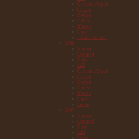
Červenec/Srpen
Červen
Květen
Duben
Březen
Únor
- přečíslováno -
1998
Vánoce
Listopad
Říjen
Září
Červenec/Srpen
Červen
Květen
Duben
Březen
Únor
Leden
1997
Vánoce
Listopad
Říjen
Září
Srpen