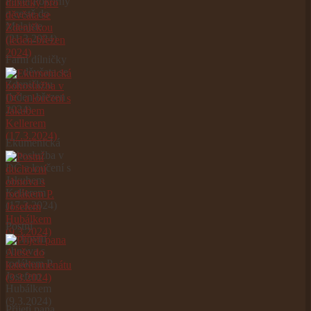
Pavel Pokorný
o cestě do
Malajsie
(21.3.2024)
Farní dílničky
pro děvčata se
Zdeničkou
(leden-březen
2024)
Ekumenická
bohoslužba v
DČ a loučení s
Jakubem
Kellerem
(17.3.2024)
Postní
duchovní
obnova s
rodákem P.
Josefem
Hubálkem
(9.3.2024)
Přijetí pana