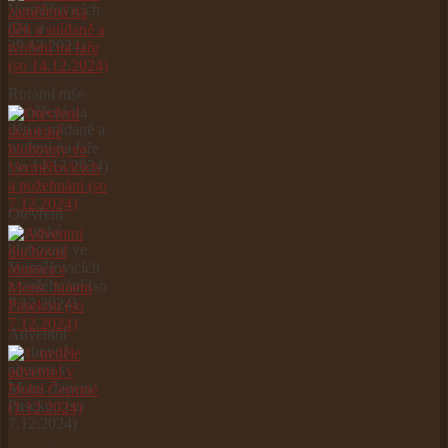
Verměřovicích
(24. a
29.12.2024)
Rorátní mše
zaměřená na
děti a snídaně a
tvoření na faře
(so 14.12.2024)
Otevření
skautské
klubovny ve
Verměřovicích
a požehnání (so
7.12.2024)
Adventní
duchovní
obnova s
Mons. Janem
Pasekou (so
7.12.2024)