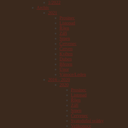
1/2022
Archiv
2021
Prosinec
Listopad
Říjen
Září
Srpen
Červenec
Červen
Květen
Duben
Březen
Únor
Vánoce/Leden
2016 - 2020
2020
Prosinec
Listopad
Říjen
Září
Srpen
Červenec
Svatodušní svátky
Velikonoce