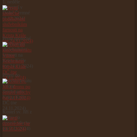
1. neděle
adventní v
Dolní Čermné
(1.12.2024)
První společné
poděkování
služebníkům
farnosti na
Krista Krále
(ne 24.11.2024)
Přijetí do
katechumenátu
Viktor
Teichmann
Krista Krále
DČ (ne
24.11.2024)
Kostel sv. Jiří z
dronu po
opravě střechy
(so 2.11.2024)