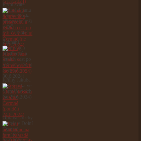
První svaté
přijímání pana
Jakuba Noska
při nedělní mši
v DČ
(21.7.2024)
Žehnání
dopravních
prostředků a
letních cest po
mši sv. v Dolní
Čermné (ne
30.6.2024)
Křtiny Jakuba
Jana Štorka ve
Verměřovicích
(so 29.6.2024)
Oprava střechy
kostela v Dolní
Čermné
(pondělí
24.6.2024)