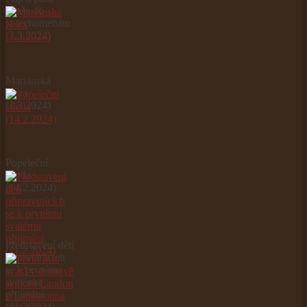
Aleše do
katechumenátu
(3.3.2024)
Mariánská
Hora
(1.3.2024)
Popeleční
středa
(14.2.2024)
Představení dětí
připravujících
se k prvnímu
svatému
přijímání
(11.2.2024)