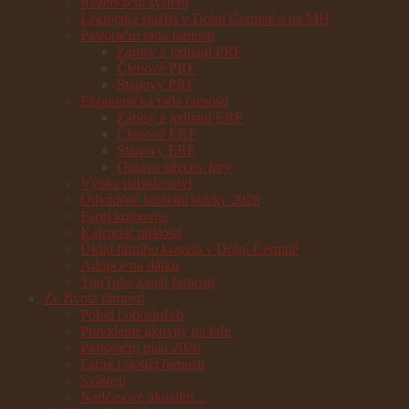
Rezervační systém
Lektorská služba v Dolní Čermné a na MH
Pastorační rada farnosti
Zápisy z jednání PRF
Členové PRF
Stanovy PRF
Ekonomická rada farnosti
Zápisy z jednání ERF
Členové ERF
Stanovy ERF
Oprava střechy fary
Výuka náboženství
Odváděné kostelní sbírky 2026
Farní knihovna
Kalendář událostí
Úklid farního kostela v Dolní Čermné
Adopce na dálku
YouTube kanál farnosti
Ze života farnosti
Pořad bohoslužeb
Pravidelné aktivity na faře
Pastorační plán 2026
Farníci slouží farnosti
Svátosti
Nadčasově aktuální...