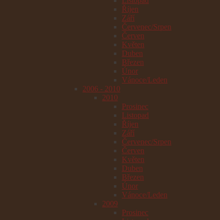
Listopad
Říjen
Září
Červenec/Srpen
Červen
Květen
Duben
Březen
Únor
Vánoce/Leden
2006 - 2010
2010
Prosinec
Listopad
Říjen
Září
Červenec/Srpen
Červen
Květen
Duben
Březen
Únor
Vánoce/Leden
2009
Prosinec