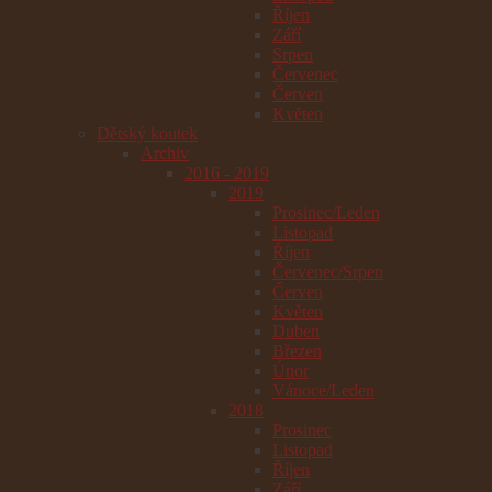
Říjen
Září
Srpen
Červenec
Červen
Květen
Dětský koutek
Archiv
2016 - 2019
2019
Prosinec/Leden
Listopad
Říjen
Červenec/Srpen
Červen
Květen
Duben
Březen
Únor
Vánoce/Leden
2018
Prosinec
Listopad
Říjen
Září