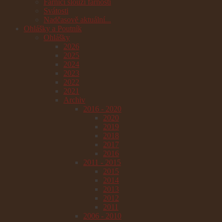
Farníci slouží farnosti
Svátosti
Nadčasově aktuální...
Ohlášky a Poutník
Ohlášky
2026
2025
2024
2023
2022
2021
Archiv
2016 - 2020
2020
2019
2018
2017
2016
2011 - 2015
2015
2014
2013
2012
2011
2006 - 2010