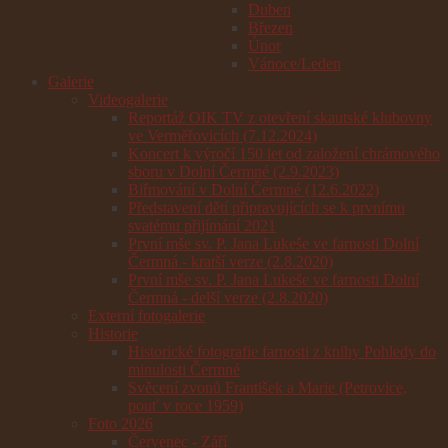
Duben
Březen
Únor
Vánoce/Leden
Galerie
Videogalerie
Reportáž OIK TV z otevření skautské klubovny
ve Verměřovicích (7.12.2024)
Koncert k výročí 150 let od založení chrámového
sboru v Dolní Čermné (2.9.2023)
Biřmování v Dolní Čermné (12.6.2022)
Představení dětí připravujících se k prvnímu
svatému přijímání 2021
První mše sv. P. Jana Lukeše ve farnosti Dolní
Čermná - kratší verze (2.8.2020)
První mše sv. P. Jana Lukeše ve farnosti Dolní
Čermná - delší verze (2.8.2020)
Externí fotogalerie
Historie
Historické fotografie farnosti z knihy Pohledy do
minulosti Čermné
Svěcení zvonů František a Marie (Petrovice,
pouť v roce 1959)
Foto 2026
Červenec - Září