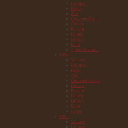
Listopad
Říjen
Září
Červenec/Srpen
Červen
Květen
Duben
Březen
Únor
- přečíslováno -
1998
Vánoce
Listopad
Říjen
Září
Červenec/Srpen
Červen
Květen
Duben
Březen
Únor
Leden
1997
Vánoce
Listopad