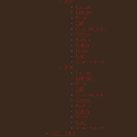
2007
Prosinec
Listopad
Říjen
Září
Červenec/Srpen
Červen
Květen
Duben
Březen
Únor
Vánoce/Leden
2006
Prosinec
Listopad
Říjen
Září
Červenec/Srpen
Červen
Květen
Duben
Březen
Únor
Vánoce/Leden
2001 - 2005