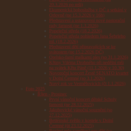
20.3.2026 po mši)
Ekumenická bohoslužba v DČ a setkání v
Orlovně (ne 15.3.2026 v 16h)
Představení a ustanovení nové pastorační
rady farnosti (ne 1.3.2026)
Popeleční středa (18.2.2026)
Popeleční středa pohledem Jana Šebrleho
ml. (18.2.2026)
Představení dětí připravujících se ke
svátostem (ne 15.2.2026 DČ)
Orelsko-farní maškarní ples (so 31.1.2026)
Křtiny Viléma Drobného při nedělní mši
na svátek Křtu Páně (11.1.2026 v 10.30)
Novoroční koncert Žestě SENATO kvartet
v Dolní Čermné (so 3.1.2026)
Nový rok ve Verměřovicích (čt 1.1.2026)
Foto 2025
Říjen - Prosinec
První vánoční koncert dětské Scholy
farnosti (ne 28.12.2025)
Jakubovické vánoční souznění (so
27.12.2025)
Betlémské světlo v kostele v Dolní
Čermné (út 23.12.2025)
Rorátní mše zaměřená pro děti (so