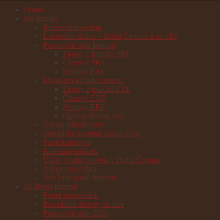
Domů
Pro farníky
Rezervační systém
Lektorská služba v Dolní Čermné a na MH
Pastorační rada farnosti
Zápisy z jednání PRF
Členové PRF
Stanovy PRF
Ekonomická rada farnosti
Zápisy z jednání ERF
Členové ERF
Stanovy ERF
Oprava střechy fary
Výuka náboženství
Odváděné kostelní sbírky 2026
Farní knihovna
Kalendář událostí
Úklid farního kostela v Dolní Čermné
Adopce na dálku
YouTube kanál farnosti
Ze života farnosti
Pořad bohoslužeb
Pravidelné aktivity na faře
Pastorační plán 2026