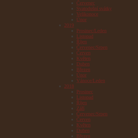
Červenec
Svatodušní svátky
Velikonoce
Únor
2019
Prosinec/Leden
Listopad
Říjen
Červenec/Srpen
Červen
Květen
Duben
Březen
Únor
Vánoce/Leden
2018
Prosinec
Listopad
Říjen
Září
Červenec/Srpen
Červen
Květen
Duben
Březen