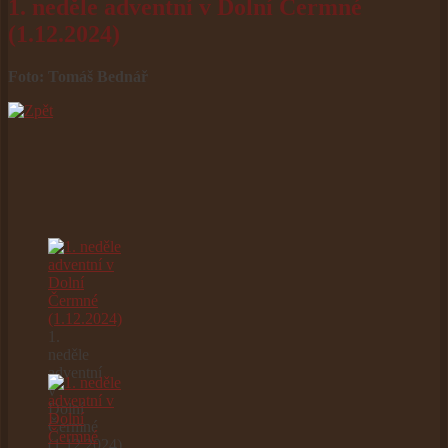
1. neděle adventní v Dolní Čermné
(1.12.2024)
Foto: Tomáš Bednář
1.
neděle
adventní
v
Dolní
Čermné
(1.12.2024)