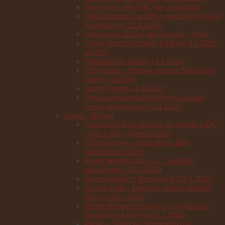
Pouť ke sv. Jiří v DČ (ne 26.4.2026)
Setkání seniorů na faře + promítání o Nové
Kaledonii (st 22.4.2026)
Velikonoce 2026 v naší farnosti - výběr
Vigilie Zmrtvýchvstání Páně (so 4.4.2026
od 20h)
Velkopáteční obřady (3.4.2026)
Velký pátek - křížová cesta na Mariánské
Hoře (3.4.2026)
Zelený čtvrtek (2.4.2026)
Nově zrestaurované dveře do zákristie
versus původní stav (1.4.2026)
Leden - Březen
Oprava dveří do sakristie do kostela v DČ
- foto z dílny (březen 2026)
Křížové cesty - práce dětí 4. třídy
náboženství (2026)
Postní aktivita žáků 6. a 7. ročníku
náboženství (29.3.2026)
Květná neděle v Petrovicích (29.3.2026)
Ze mše svaté - Diecézní setkání mládeže
HK (so 28.3.2026)
Postní duchovní obnova s o. Vojtěchem
Novotným z HK (so 21.3.2026)
Pašije o. Vojtěcha Novotného (pá