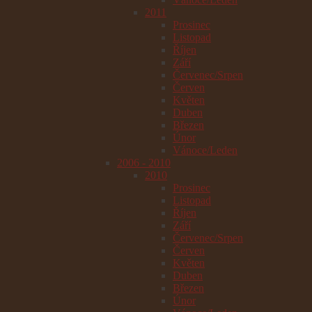
2011
Prosinec
Listopad
Říjen
Září
Červenec/Srpen
Červen
Květen
Duben
Březen
Únor
Vánoce/Leden
2006 - 2010
2010
Prosinec
Listopad
Říjen
Září
Červenec/Srpen
Červen
Květen
Duben
Březen
Únor