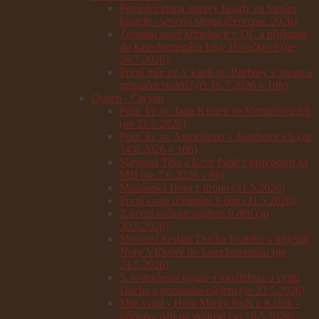
Poslední etapa opravy fasády na farním
kostele - severní strana (červenec 2026)
Žehnání nové křtitelnice v DČ a přijímání
do katechumenátu Jitky Horáčkové (ne
26.7.2026)
První mše sv. v kapli sv. Barbory v tomto a
minulém století? (čt 16.7.2026 v 10h)
Duben - Červen
Pouť ke sv. Janu Křtiteli ve Verměřovicích
(ne 21.6.2026)
Pouť ke sv. Antonínovi v Jakubovicích (ne
14.6.2026 v 10h)
Slavnost Těla a Krve Páně s průvodem na
MH (ne 7.6.2026 v 9h)
Mariánská Hora z dronu (31.5.2026)
První svaté přijímání 9 dětí (31.5.2026)
Z první svátosti smíření 9 dětí (so
30.5.2026)
Slavnost Seslání Ducha Svatého s přijetím
Nory Vlčkové do katechumenátu (ne
24.5.2026)
5. svatodušní vigilie s modlitbou o vylití
Ducha a pomazání olejem (so 23.5.2026)
Mše svatá - Hora Matky Boží u Králík -
příprava dětí na svátosti (so 16.5.2026)